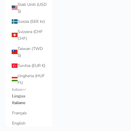
Stati Uniti (USD
$)
Svezia (SEK kr)
Svizzera (CHF
CHF)
Taiwan (TWD
$)
Turchia (EUR €)
Ungheria (HUF
Ft)
Italiano
Lingua
Italiano
Français
English