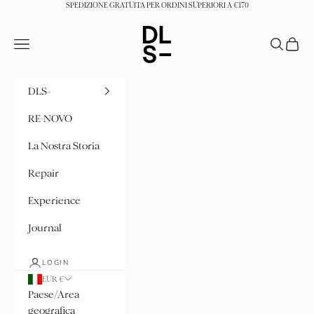
Vai al contenuto
SPEDIZIONE GRATUITA PER ORDINI SUPERIORI A €170
DLS-
Menù
Cerca
Carrell
DLS-
RE-NOVO
La Nostra Storia
Repair
Experience
Journal
LOGIN
EUR €
Paese/Area
geografica