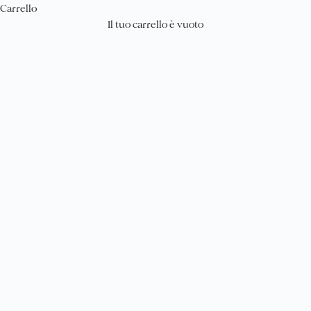
Carrello
Donna
Il tuo carrello è vuoto