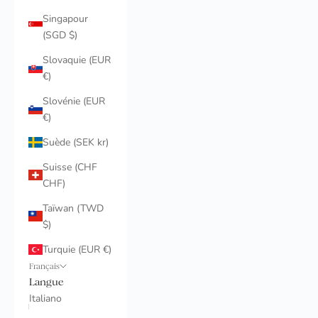
Singapour
(SGD $)
Slovaquie (EUR
€)
Slovénie (EUR
€)
Suède (SEK kr)
Suisse (CHF
CHF)
Taïwan (TWD
$)
Turquie (EUR €)
Français
Langue
Italiano