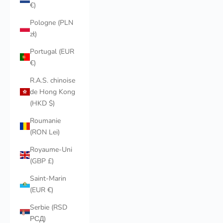
€)
Pologne (PLN
zł)
Portugal (EUR
€)
R.A.S. chinoise
de Hong Kong
(HKD $)
Roumanie
(RON Lei)
Royaume-Uni
(GBP £)
Saint-Marin
(EUR €)
Serbie (RSD
РСД)