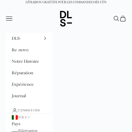
Passer au contenu
LIVRAISON GRATUITE POUR LES COMMANDES DÈS €170
DLS-
Menu
Recherche
Panier
DLS-
Re-novo
Notre Histoire
Réparation
Expérience
Journal
CONNEXION
EUR €
Pays
Allemagne